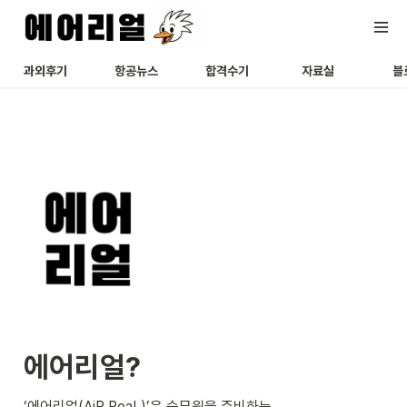
과외후기
항공뉴스
합격수기
자료실
블
에어리얼?
‘에어리얼(AiR ReaL)’은 승무원을 준비하는