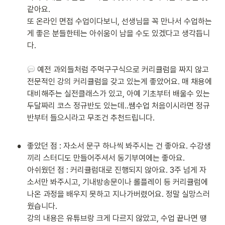
같아요.

또 온라인 면접 수업이다보니, 선생님을 꼭 만나서 수업하는
게 좋은 분들한테는 아쉬움이 남을 수도 있겠다고 생각듭니
다.

 예전 과외들처럼 주먹구구식으로 커리큘럼을 짜지 않고 
전문적인 강의 커리큘럼을 갖고 있는게 좋았어요. 매 채용에 
대비해주는 실전클래스가 있고, 아예 기초부터 배울수 있는 
두달짜리 코스 정규반도 있는데..쌤수업 처음이시라면 정규
반부터 들으시라고 무조건 추천드립니다.

•
좋았던 점 : 자소서 문구 하나씩 봐주시는 건 좋아요. 수강생
끼리 스터디도 만들어주셔서 동기부여에는 좋아요.

아쉬웠던 점 : 커리큘럼대로 진행되지 않아요. 3주 넘게 자
소서만 봐주시고, 기내방송문이나 롤플레이 등 커리큘럼에 
나온 과정을 배우지 못하고 지나가버렸어요. 정말 실망스러
웠습니다.

강의 내용은 유튜브랑 크게 다르지 않았고, 수업 끝나면 땡