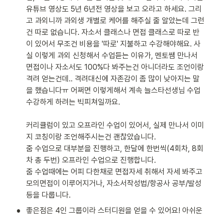
유튜브 영상도 5년 6년전 영상을 보고 오라고 하세요. 그리
고 과외니까 과외생 개별로 케어를 해주실 줄 알았는데 그런 
건 따로 없습니다. 자소서 클래스나 면접 클래스로 따로 반
이 있어서 무조건 비용을 '따로' 지불하고 수강해야해요. 사
실 이렇게 과외 신청해서 수업듣는 이유가, 멘토쌤 만나서 
면접이나 자소서도 100%다 봐주는건 아니더라도 조언이랑 
격려 얻는건데.. 격려대신에 자존감이 좀 많이 낮아지는 말
을 했습니다ㅠ 어쩌면 이렇게해서 계속 늘스타선생님 수업 
수강하게 하려는 빅피쳐일까요.

커리큘럼이 있고 오프라인 수업이 있어서, 실제 만나서 이미
지 코칭이랑 조언해주시는건 괜찮았습니다.

줌 수업으로 대부분을 진행하고, 한달에 한번씩(4회차, 8회
차 총 두번) 오프라인 수업으로 진행합니다.

줌 수업때에는 어피 다한채로 면접자세 취해서 자세 봐주고 
모의면접이 이루어지거나, 자소서작성법/항공사 공부/발성 
등을 다룹니다.
•
좋은점은 4인 그룹이라 스터디원을 얻을 수 있어요! 아쉬운