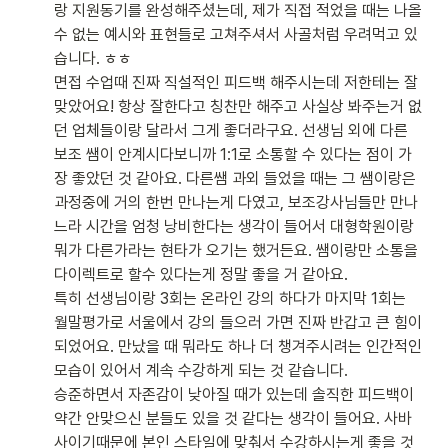
랑 지원동기를 완성해주셨는데, 제가 직접 적었을 때는 나올 
수 없는 예시와 표현들로 고쳐주셔서 사골처럼 우려먹고 있
습니다. ㅎㅎ

면접 수업때 진짜 직설적인 피드백 해주시는데 저한테는 잘
맞았어요! 항상 잘한다고 칭찬만 해주고 사실상 봐주는거 없
던 업체들이랑 달라서 그게 좋더라구요. 선생님 외에 다른 
보조 쌤이 안계시다보니까 1:1로 소통할 수 있다는 점이 가
장 좋았던 것 같아요. 다른쌤 과외 들었을 때는 그 쌤이랑은 
과정중에 거의 한번 만나는게 다였고, 보조강사님들만 만나
느라 시간을 엄청 낭비한다는 생각이 들어서 대형학원이랑 
뭐가 다른가라는 현타가 오기는 했거든요. 쌤이랑만 소통을 
다이렉트로 할수 있다는게 정말 좋을 거 같아요.

특히 선생님이랑 3회는 온라인 강의 하다가 마지막 1회는 
월말평가로 서울에서 강의 들으러 가면 진짜 반갑고 큰 힘이 
되었어요. 만났을 때 뭐라도 하나 더 챙겨주시려는 인간적인 
모습이 있어서 계속 수강하게 되는 것 같습니다.

승준하면서 자존감이 낮아질 때가 있는데 솔직한 피드백이 
약간 안맞으신 분들도 있을 것 같다는 생각이 들어요. 사바
사이기때문에 본인 스타일에 맞춰서 수강하시는게 좋을 것 