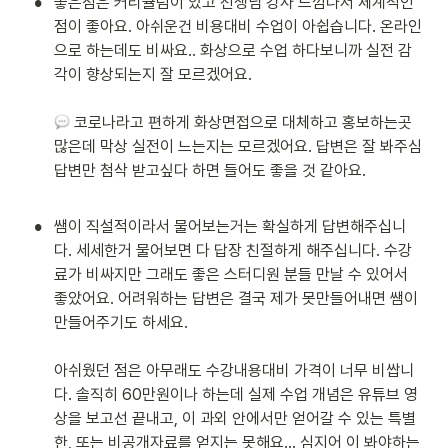
•
좋은점은 커리큘럼이 있고 선생님 강사 느낌나서 체계적인
점이 좋아요. 아쉬운건 비용대비 수업이 아쉽습니다. 온라인
으로 하는데도 비싸요.. 화상으로 수업 하다보니까 실전 감
각이 향상되는지 잘 모르겠어요.

 코로나라고 편하게 화상면접으로 대체하고 홍보하는곳 
많은데 막상 실전이 느는지는 모르겠어요. 답변은 잘 봐주심 
답변만 첨삭 받고싶다 하면 들어도 좋을 것 같아요.

•
쌤이 직설적이라서 물어보는거는 확실하게 답변해주십니
다. 세세한거 물어보면 다 답장 친절하게 해주십니다. 수강
료가 비싸지만 그래도 좋은 스터디원 분들 만날 수 있어서 
좋았어요. 어려워하는 답변은 결국 제가 못만들어내면 쌤이 
만들어주기도 하세요.

아쉬웠던 점은 아무래도 수강내용대비 가격이 너무 비쌉니
다. 솔직히 60만원이나 하는데 실제 수업 개념은 유튜브 영
상을 보고선 끝내고, 이 과외 안에서만 얻어갈 수 있는 특별
한, 또는 비공개자료를 얻지는 못해요... 심지어 이 봐야하는 