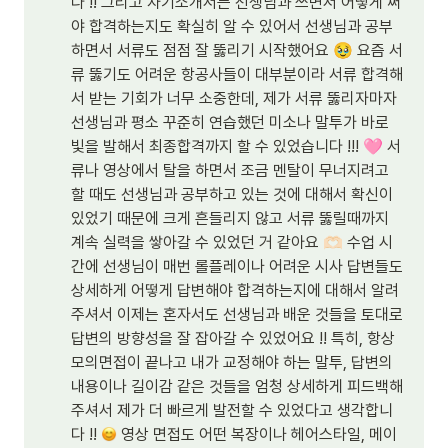
다 !! 그리고 자기소개서는 선생님과 쓰면서 어떻게 써
야 합격하는지도 확실히 알 수 있어서 선생님과 공부
하면서 서류도 점점 잘 뚫리기 시작했어요 
🥹
 요즘 서
류 뚫기도 어려운 항공사들이 대부분이라 서류 합격해
서 받는 기회가 너무 소중한데, 제가 서류 뚫리자마자 
선생님과 평소 꾸준히 연습했던 미소나 말투가 바로 
빛을 발해서 최종합격까지 할 수 있었습니다 !!! 
🩷
 서
류나 영상에서 탈을 하면서 조금 멘탈이 무너지려고 
할 때도 선생님과 공부하고 있는 것에 대해서 확신이 
있었기 때문에 크게 흔들리지 않고 서류 뚫릴때까지 
계속 실력을 쌓아갈 수 있었던 거 같아요 
🫶🏻
 수업 시
간에 선생님이 매번 롤플레이나 어려운 시사 답변들도 
상세하게 어떻게 답변해야 합격하는지에 대해서 알려
주셔서 이제는 혼자서도 선생님과 배운 것들을 토대로 
답변의 방향성을 잘 잡아갈 수 있었어요 !! 특히, 항상 
모의면접이 끝나고 내가 교정해야 하는 말투, 답변의 
내용이나 길이감 같은 것들을 엄청 상세하게 피드백해
주셔서 제가 더 빠르게 발전할 수 있었다고 생각합니
다 !! 
 영상 면접도 어떤 복장이나 헤어스타일, 메이