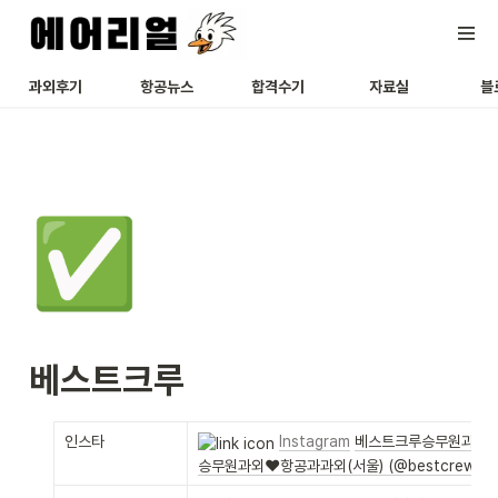
과외후기
항공뉴스
합격수기
자료실
블
✅
베스트크루
인스타
Instagram
베스트크루승무원과외/
승무원과외❤항공과과외(서울) (@bestcrew100