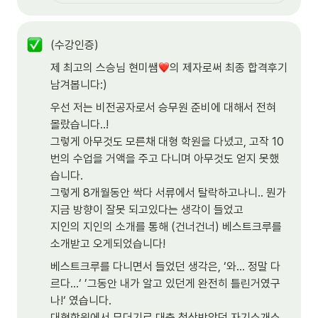
(수강인증)
제 최고의 스승님 현미쌤
의 제자로써 최종 합격후기 
남겨봅니다:)
우선 저는 비전공자로서 승무원 준비에 대해서 전혀 
몰랐습니다..!

그렇게 아무것도 모른채 대형 학원을 다녔고, 고작 10
번의 수업을 거액을 주고 다니며 아무것도 얻지 못했
습니다.

그렇게 8개월동안 싹다 서류에서 탈락하고나니.. 뭔가 
지금 방향이 잘못 되고있다는 생각이 들었고

지인의 지인의 소개를 통해 (건너건너) 베스트크루를 
소개받고 오게되었습니다!
베스트크루를 다니면서 들었던 생각은, ‘와… 정말 다
르다…‘ ’그동안 내가 알고 있던게 완전히 틀린거였구
나!‘ 였습니다.

대형학원에서 무더기로 대충 첨삭받았던 자기소개소