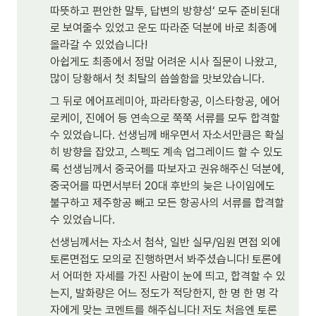
따뜻하고 편안한 말투, 답변의 방향성‘ 모두 준비된대
로 보여줄수 있었고 운도 따라준 덕분에 바로 최종에 
올라갈 수 있었습니다!

아쉽게도 최종에서 정말 어려운 시사 질문이 나왔고, 
많이 당황해서 첫 최탈의 씁쓸함을 맛보았습니다.
그 뒤로 에어프레미아, 파라타항공, 이스타항공, 에어
로케이, 진에어 등 연속으로 쭉쭉 서류를 모두 합격할 
수 있었습니다. 선생님께 배우면서 자소서만큼은 확실
히 방향을 잡았고, 스펙도 계속 업그레이드 할 수 있도
록 선생님께서 중국어를 따보자고 권유해주신 덕분에, 
중국어를 따면서부터 20대 후반의 늦은 나이임에도 
불구하고 제주항공 빼고 모든 항공사의 서류를 합격할 
수 있었습니다.
선생님께서는 자소서 첨삭, 일반 실무/임원 면접 외에 
토론면접도 모의로 진행하면서 봐주셨습니다! 토론에
서 어떠한 자세를 가진 사람이 눈에 띄고, 합격할 수 있
는지, 발화량은 어느 정도가 적당한지, 한 명 한 명 각
자에게 맞는 코멘트를 해주십니다! 저도 처음엔 토론