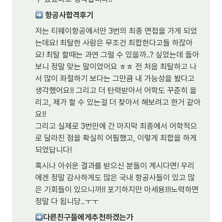
 항공사합격후기
저는 티웨이항공에서만 3번의 최종 면접을 가게 되었
는데요! 최탈한 사람은 무조건 최합한다고들 하잖아
요! 최탈 할때는 과연 그럴 수 있을까..? 싶었는데 돌아
보니 정말 맞는 말이었어요 ㅎㅎ 전 처음 최탈하고 나
서 많이 좌절하기 보다는 그만큼 내 가능성을 봤다고 
생각했어요!! 그리고 더 탄력받아서 어학도 꾸준히 올
리고, 제가 할 수 있는걸 더 찾아서 해보려고 한거 같아
요!!

그리고 실제로 3번만에 간 마지막 최종에서 어학적으
로 달라진 점을 확실히 어필했고, 이렇게 최합을 하게 
되었답니다!
혹시나 아쉬운 결과를 받으신 분들이 계시다면! 우리
에겐 정말 감사하게도 많은 국내 항공사들이 있고 많
은 기회들이 있으니까!! 포기하지만 마세용!!!노력하면 
정말 다 됩니당..ㅜㅜ
다른친구들에게추천하겠는가