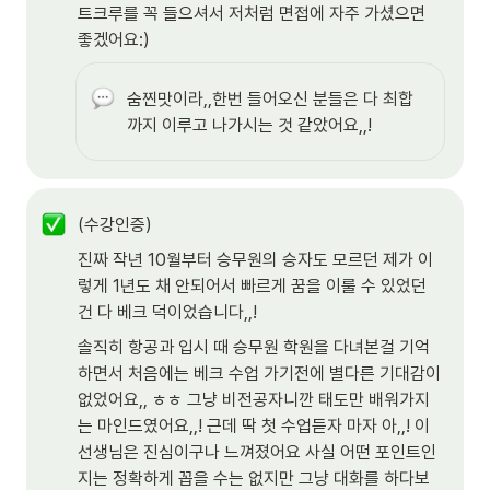
트크루를 꼭 들으셔서 저처럼 면접에 자주 가셨으면 
좋겠어요:)
숨찐맛이라,,한번 들어오신 분들은 다 최합
까지 이루고 나가시는 것 같았어요,,!
(수강인증)
진짜 작년 10월부터 승무원의 승자도 모르던 제가 이
렇게 1년도 채 안되어서 빠르게 꿈을 이룰 수 있었던 
건 다 베크 덕이었습니다,,!
솔직히 항공과 입시 때 승무원 학원을 다녀본걸 기억
하면서 처음에는 베크 수업 가기전에 별다른 기대감이 
없었어요,, ㅎㅎ 그냥 비전공자니깐 태도만 배워가지
는 마인드였어요,,! 근데 딱 첫 수업듣자 마자 아,,! 이 
선생님은 진심이구나 느껴졌어요 사실 어떤 포인트인
지는 정확하게 꼽을 수는 없지만 그냥 대화를 하다보