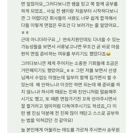
면 알잖아요,,그러다보니깐 쌤을 믿고 쭉 함께 공부를 
하게 되었죠.. 사실 전 쌤이랑 처음부터 시작하다보니
깐 그 어렵다던 회사들의 서류도 너무 쉽게 합격해서 
다들 이렇게 면접은 무조건 다 보러가는 줄 알았어요..
ㅎㅎ

근데 아니더라구요 ,,!  연속지원인데도 다녀올 수 있는 
가능성들을 보면서 서류넣고나면 무조건 곧 바로 마음
편히 면접 준비하는 여유를 부리기도 했었다죠
그러다보니깐 제게 주어지는 소중한 기회들에 조금은 
거만해지기도 했었어요,,ㅎㅎ 그런 저를 보면서 선생
님께서 수업도 마쳤는데 일부러 함께 집가면서 할 수 
있는데  왜 안하느냐! 이것만 하면 되는데 왜 준비를 하
지 않느냐! 하시며 때로는 진짜 친언니처럼 말씀해주
시기도 했고, 또 때론 면접가기전 꼬옥 안아주시면서 
잘 할거라고 엄마처럼 다독여주시기도 하셨죠,,다 이
런 쌤 진심 덕분에 전 진짜 많이 깨닫고 스스로 공부하
는 법을 익혀갔던 것 같아요!
늘 본인에게 어울리는 태도를 가르쳐 주시면서 승무원