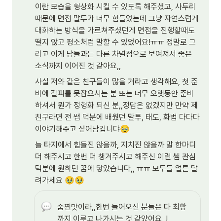
이란 모습을 형상화 시킬 수 있도록 해주셨고, 사투리
때문에 면접 말투가 너무 힘들었는데 그냥 자연스럽게 
대화하는 방식을 가르쳐주셨던게 면접을 진행할때도 
떨지 않고 평소처럼 말할 수 있었어요!ㅠㅠ 정말로 그
리고 이게 남들과는 다른 차별점으로 보여져서 좋은 
소식까지 이어진 것 같아요,,
사실 저와 같은 친구들이 많을 거라고 생각해요, 첫 준
비에 갈피를 못잡으시는 분 또는 너무 오랫동안 준비
하셔서 뭔가 정형화 되신 분,,정답은 없겠지만 만약 제 
친구라면 전 쌤 덕분에 배웠던 말투, 태도, 화법 다다다 
이야기해주고 싶어남깁니댜
🥹
늘 타지에서 힘들진 않을까, 지치진 않을까 말 한마디 
더 해주시고 한번 더 챙겨주시고 해주신 이런 쌤 관심 
덕분에 원하던 꿈에 닿았습니다,, ㅠㅠ 모두들 얼른 달
려가세요 
🥹
🥹
숨찐맛이라,,한번 들어오신 분들은 다 최합
까지 이루고 나가시는 것 같았어요,,!