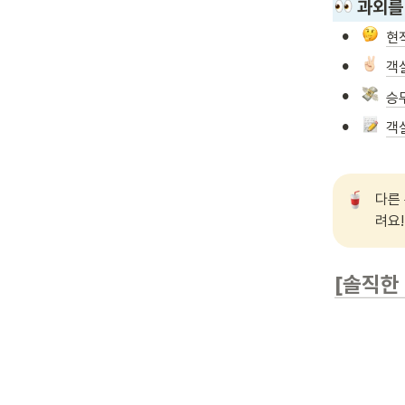
 과외를
•
현
•
객
•
승
•
객
다른
려요!
[솔직한