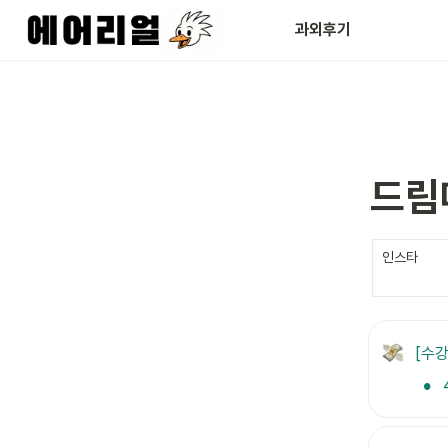
과외후기
드림
인스타
[수강
•