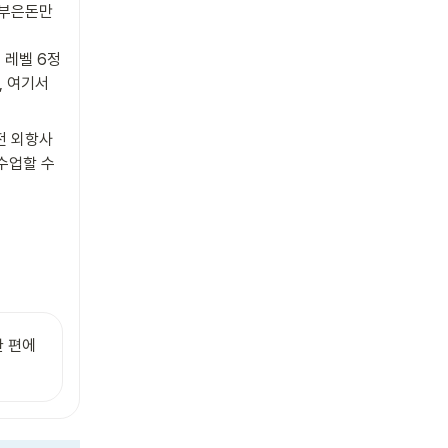
부은돈만 
 레벨 6정
 여기서 
전 외항사
업할 수 
 편에 