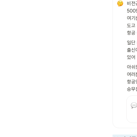
비전
500
여기
도고
항공
일단
출신
있어
아쉬
여러
항공
승무