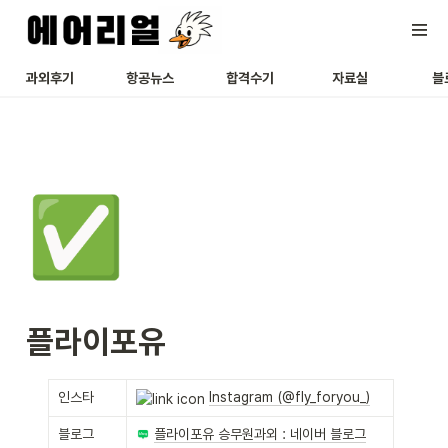
과외후기
항공뉴스
합격수기
자료실
블
✅
플라이포유
인스타
Instagram (@fly_foryou_)
블로그
플라이포유 승무원과외 : 네이버 블로그