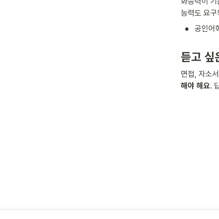
화능력이 기
능력도 요구
•
공인어학성
듣고 싶
면접, 자소
해야 해요
.