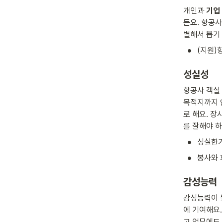
개인과 
기업
든요. 항공
별해서 뽑기
•
(지원)
성실성
항공사 객실
목적지까지 
로 해요. 장
를 잘해야 하
•
성실한가
•
봉사와 
감성능력
감성능력이 
에 기여해요
고 업무에도