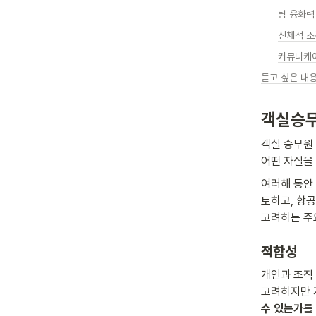
팀 융화력
신체적 조
커뮤니케이
듣고 싶은 내
객실승무
객실 승무원
어떤 자질을
여러해 동안
토하고, 항
고려하는 주
적합성
개인과 조직
고려하지만 
수 있는가
를