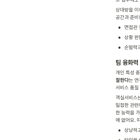
상대방을 이
공간과 준비
•
면접관 
•
상황 판
•
순발력과
팀 융화력
개인 특성 
잘한다
는 연
서비스 품질
객실서비스는
밀접한 관련
한 능력을 
에 없어요. 
•
상냥하고