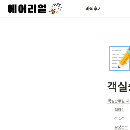
과외후기

객실
객실승무원 채
적합성
성실성
감성능력