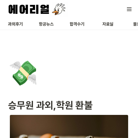
과외후기
항공뉴스
합격수기
자료실
블
💸
승무원 과외,학원 환불 